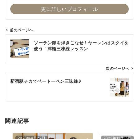
更に詳しいプロフィール
前のページへ
投
ソーラン節を弾きこなせ！ヤーレンはスクイを
稿
使う！津軽三味線レッスン
ナ
ビ
ゲ
次のページへ
ー
新宿駅チカでベートーベン三味線♪
シ
ョ
ン
関連記事
2023年4月22日
2022年11月16日