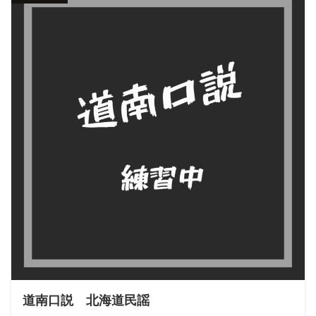
道南口説 北海道民謡