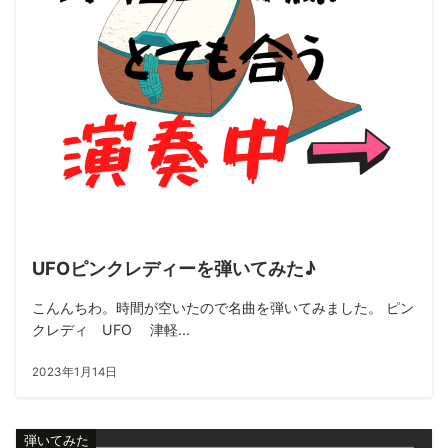
UFOピンクレディーを弾いてみた♪
こんんちわ。時間が空いたので名曲を弾いてみました。 ピン
クレディ UFO 津軽...
2023年1月14日
弾いてみた