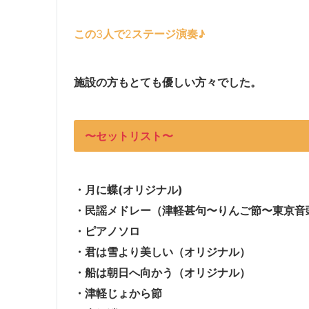
この
3
人で
2
ステージ演奏♪
施設の方もとても優しい方々でした。
〜セットリスト〜
・月に蝶(オリジナル)
・民謡メドレー（津軽甚句〜りんご節〜東京音
・ピアノソロ
・君は雪より美しい（オリジナル）
・船は朝日へ向かう（オリジナル）
・津軽じょから節