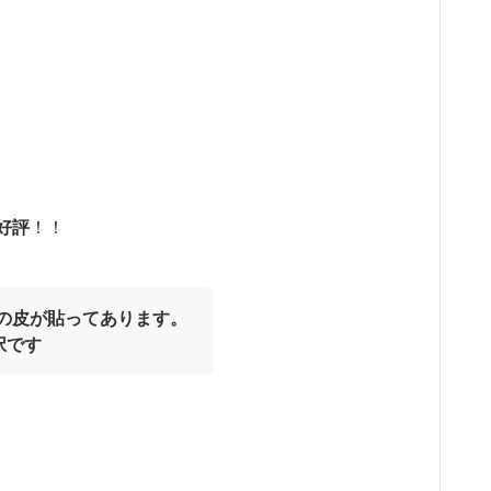
好評
！！
の皮が貼ってあります。
択です