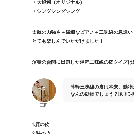
・大銀鱗（オリジナル）
・シングシングシング
太鼓の力強さ＋繊細なピアノ＋三味線の息遣い
とても楽しんでいただけました！
演奏の合間に出題した津軽三味線の皮クイズは
津軽三味線の皮は本来、動物
なんの動物でしょう？以下3
三田
1.
鹿の皮
2.
猫の皮